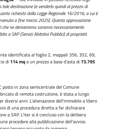
da tale destinazione (e venderlo quindi al prezzo di
uanto richiesto dalla Legge Regionale 16/2016, a cui è
tervenuta a fine marzo 2025). Questa approvazione
enti che ne deriveranno saranno necessariamente
to a SAP (Servizi Abitativi Pubblici) di proprietà
nte identificata al foglio 2, mappali 356, 352, 69,
ie di
114 mq
e un prezzo a base d’asta di
73.795
”, posto in zona semicentrale del Comune
bbricato di remota costruzione, è stata a lungo
r diversi anni. L'alienazione dell'immobile a libero
vio di una procedura diretta a far dichiarare
ne a SAP. L'iter si è concluso con la delibera
ne procedere alla pubblicazione dell'avviso.
piano terreno occupato da ingresso,