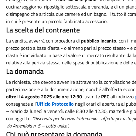
cucina/soggiorno, ripostiglio sottoscala e veranda, e di un pian
disimpegno che articola due camere ed un bagno. Il tutto è com
in cui è presente un piccolo fabbricato accessorio.
La scelta del contraente
La vendita avverrà con procedura di
pubblico incanto
, con il m
prezzo posto a base d’asta - o almeno pari al prezzo stesso - e co
d’asta è individuato in base al valore di mercato risultante dall
relative alla perizia stessa, delle spese di pubblicazione e delle
La domanda
Le richieste, che devono avvenire attraverso la compilazione de
partecipazione e alla documentazione, nonché all’offerta econ
oltre il 4 agosto 2025 alle ore 12:30
tramite
PEC
all’indirizzo
consegnate all’
Ufficio Protocollo
negli orari di apertura al pubb
– orario da lunedì a venerdì: dalle 8.30 alle 12.30, martedì e gi
con oggetto:
“Riservata per Servizio Patrimonio - offerta per asta pu
via Amendola n. 5 – Lotto unico”.
Chi può presentare la domanda