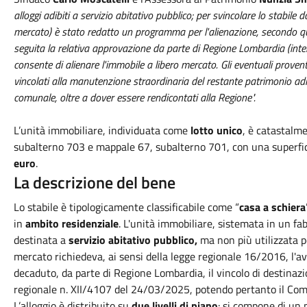
alloggi adibiti a servizio abitativo pubblico; per svincolare lo stabile 
mercato) è stato redatto un programma per l'alienazione, secondo q
seguita la relativa approvazione da parte di Regione Lombardia (in
consente di alienare l'immobile a libero mercato. Gli eventuali prov
vincolati alla manutenzione straordinaria del restante patrimonio adibi
comunale, oltre a dover essere rendicontati alla Regione".
L’unità immobiliare, individuata come
lotto unico
, è catastalme
subalterno 703 e mappale 67, subalterno 701, con una superfic
euro
.
La descrizione del bene
Lo stabile è tipologicamente classificabile come “
casa a schiera
in
ambito residenziale
. L'unità immobiliare, sistemata in un fa
destinata a
servizio abitativo pubblico,
ma non più utilizzata pe
mercato richiedeva, ai sensi della legge regionale 16/2016, l'av
decaduto, da parte di Regione Lombardia, il vincolo di destinazio
regionale n. XII/4107 del 24/03/2025, potendo pertanto il Comu
L’alloggio è distribuito su
due livelli di piano
: si compone di un 