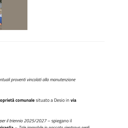
ntuali proventi
vincolati alla manutenzione
roprietà comunale
situato a Desio in
via
i per il triennio 2025/2027
– spiegano il
iraglia
–
Tale immobile in passato rientrava negli