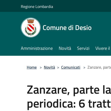
Salta al contenuto principale
Regione Lombardia
Comune di Desio
Amministrazione
Novità
Servizi
Vivere 
Home
>
Novità
>
Comunicati
>
Zanzare, parte
Zanzare, parte l
periodica: 6 trat