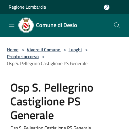
Salta al contenuto principale
Regione Lombardia
Comune di Desio
Home
>
Vivere il Comune
>
Luoghi
>
Pronto soccorso
>
Osp S. Pellegrino Castiglione PS Generale
Osp S. Pellegrino
Castiglione PS
Generale
Osp S. Pellegrino Castiglione PS Generale