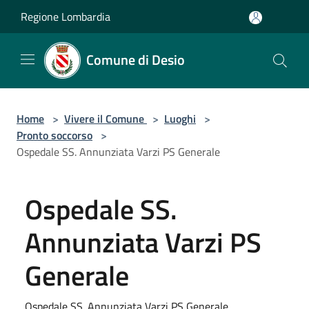
Salta al contenuto principale
Regione Lombardia
Comune di Desio
Home
>
Vivere il Comune
>
Luoghi
>
Pronto soccorso
>
Ospedale SS. Annunziata Varzi PS Generale
Ospedale SS.
Annunziata Varzi PS
Generale
Ospedale SS. Annunziata Varzi PS Generale