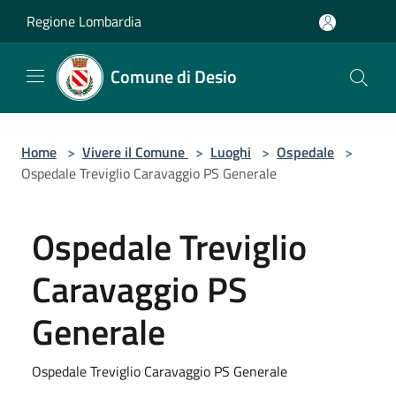
Salta al contenuto principale
Regione Lombardia
Comune di Desio
Home
>
Vivere il Comune
>
Luoghi
>
Ospedale
>
Ospedale Treviglio Caravaggio PS Generale
Ospedale Treviglio
Caravaggio PS
Generale
Ospedale Treviglio Caravaggio PS Generale