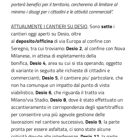
porterà benefici per il territorio, cercheremo di limitare al
minimo i disagi per i cittadini e le attività commerciali”.
ATTUALMENTE I CANTIERI SU DESIO
. Sono
sette
i
cantieri oggi aperti su Desio, oltre
al
deposito/officina
di via Europa al confine con
Seregno, tra cui troviamo:
Desio 2
, al confine con Nova
Milanese, in attesa di espletamento della
bonifica,
Desio 4
, area su cui si sta operando, oggetto
di variante in seguito alle richieste di cittadini e
commercianti,
Desio 5
, il cantiere piu’ particolare, che
non ha comunque un impatto dal punto di vista
viabilistico,
Desio 6
, che riguarda il tratto via
Milano/via Stadio,
Desio 8
, dove è stato effettuato un
accantieramento in corrispondenza degli spartitraffico
per consentire una più agevole gestione delle
lavorazioni nel cantiere successivo,
Desio 9
, la parte
pronta per essere asfaltata, ci sono state alcune
criticità dovute alle interferenze,
Desio 12
, la parte