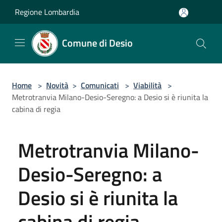
Salta al contenuto principale
Regione Lombardia
Comune di Desio
Home
>
Novità
>
Comunicati
>
Viabilità
>
Metrotranvia Milano-Desio-Seregno: a Desio si è riunita la
cabina di regia
Metrotranvia Milano-
Desio-Seregno: a
Desio si è riunita la
cabina di regia