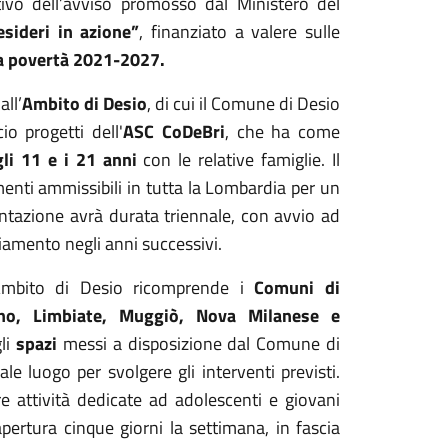
ttivo dell’avviso promosso dal Ministero del
sideri in azione”
, finanziato a valere sulle
a povertà 2021-2027.
all’
Ambito di Desio
, di cui il Comune di Desio
io progetti dell'
ASC CoDeBri
, che ha come
li 11 e i 21 anni
con le relative famiglie. Il
enti ammissibili in tutta la Lombardia per un
tazione avrà durata triennale, con avvio ad
nziamento negli anni successivi.
ll’Ambito di Desio ricomprende i
Comuni di
no, Limbiate, Muggiò, Nova Milanese e
li
spazi
messi a disposizione dal Comune di
ale luogo per svolgere gli interventi previsti.
re attività dedicate ad adolescenti e giovani
pertura cinque giorni la settimana, in fascia