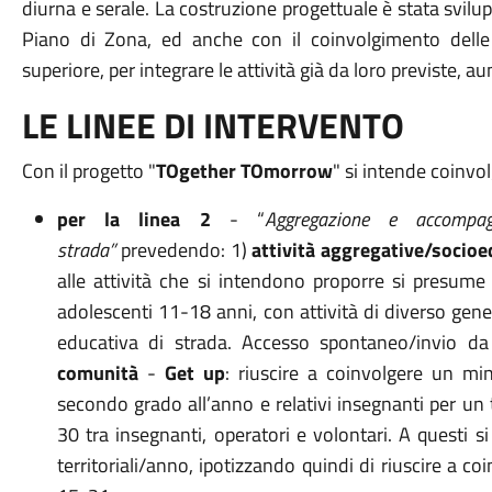
diurna e serale. La costruzione progettuale è stata svilu
Piano di Zona, ed anche con il coinvolgimento delle a
superiore, per integrare le attività già da loro previste, a
LE LINEE DI INTERVENTO
Con il progetto "
TOgether TOmorrow
" si intende coinvol
per la linea 2
- “
Aggregazione e accompag
strada”
prevedendo: 1)
attività aggregative/socioe
alle attività che si intendono proporre si presume
adolescenti 11-18 anni, con attività di diverso gener
educativa di strada. Accesso spontaneo/invio da
comunità
-
Get up
: riuscire a coinvolgere un mi
secondo grado all’anno e relativi insegnanti per un
30 tra insegnanti, operatori e volontari. A questi si
territoriali/anno, ipotizzando quindi di riuscire a co