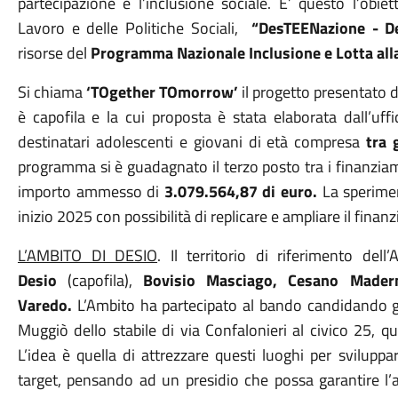
partecipazione e l’inclusione sociale. E’ questo l’obie
Lavoro e delle Politiche Sociali,
“
DesTEENazione - De
risorse del
Programma Nazionale Inclusione e Lotta all
Si chiama
‘
TOgether T
O
morrow
’
il progetto presentato d
è capofila e la cui proposta è stata elaborata dall’uffic
destinatari adolescenti e giovani di età compresa
tra g
programma si è guadagnato il terzo posto tra i finanziam
importo ammesso di
3.079.564,87 di euro.
La sperimen
inizio 2025 con possibilità di replicare e ampliare il fina
L’AMBITO DI DESIO
. Il territorio di riferimento de
Desio
(capofila),
Bovisio Masciago, Cesano Mader
Varedo.
L’Ambito ha partecipato al bando candidando g
Muggiò dello stabile di via Confalonieri al civico 25, qu
L’idea è quella di attrezzare questi luoghi per sviluppa
target, pensando ad un presidio che possa garantire l’a