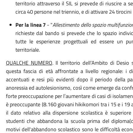
territorio attraverso il SIL si prevede di riuscire a
circa 40 persone nel triennio, e di attivare 24 tirocini
Per la linea 7
- "
Allestimento dello spazio multifunzio
richieste dal bando si prevede che lo spazio indi
tutte le esperienze progettuali ed essere un pu
territoriale.
QUALCHE NUMERO
. Il territorio dell’Ambito di Desio
questa fascia di età affrontate a livello regionale: i d
accentuati e resi più evidenti dopo il periodo della 
anoressia ed autolesionismo, così come emerge da confro
forte preoccupazione per l’aumentare di casi di isolamen
è preoccupante (8.160 giovani hikikomori tra i 15 e i 19 
il dato relativo alla dispersione scolastica è superior
studenti che abbandona la scuola prima del diploma(da
motivi dell'abbandono scolastico sono le difficoltà econ