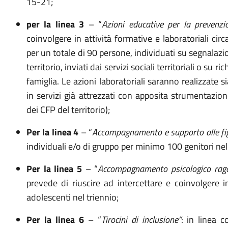
15-21;
per la linea 3
– “
Azioni educative per la prevenzi
coinvolgere in attività formative e laboratoriali cir
per un totale di 90 persone, individuati su segnalazi
territorio, inviati dai servizi sociali territoriali o su 
famiglia. Le azioni laboratoriali saranno realizzate s
in servizi già attrezzati con apposita strumentazion
dei CFP del territorio);
Per la linea 4
– “
Accompagnamento e supporto alle figu
individuali e/o di gruppo per minimo 100 genitori nell
Per la linea 5
– “
Accompagnamento psicologico ragaz
prevede di riuscire ad intercettare e coinvolgere i
adolescenti nel triennio;
Per la linea 6
– “
Tirocini di inclusione”
: in linea c