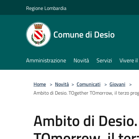
Salta al contenuto principale
Regione Lombardia
Comune di Desio
Amministrazione
Novità
Servizi
Vivere 
Home
>
Novità
>
Comunicati
>
Giovani
>
Ambito di Desio. TOgether TOmorrow, il terzo prog
Ambito di Desio
TOmorrow, il ter