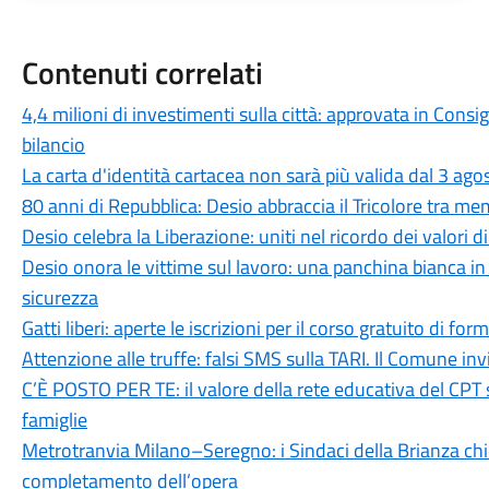
Contenuti correlati
4,4 milioni di investimenti sulla città: approvata in Cons
bilancio
La carta d'identità cartacea non sarà più valida dal 3 agos
80 anni di Repubblica: Desio abbraccia il Tricolore tra me
Desio celebra la Liberazione: uniti nel ricordo dei valori d
Desio onora le vittime sul lavoro: una panchina bianca 
sicurezza
Gatti liberi: aperte le iscrizioni per il corso gratuito di 
Attenzione alle truffe: falsi SMS sulla TARI. Il Comune in
C’È POSTO PER TE: il valore della rete educativa del CPT 
famiglie
Metrotranvia Milano–Seregno: i Sindaci della Brianza ch
completamento dell’opera