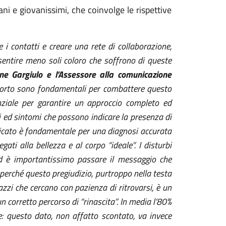
ani e giovanissimi, che coinvolge le rispettive
re i contatti e creare una rete di collaborazione,
sentire meno soli coloro che soffrono di queste
ne Gargiulo e l’Assessore alla comunicazione
porto sono fondamentali per combattere questo
nziale per garantire un approccio completo ed
i e
d
sintomi
che
possono indicare la presenza di
ficato è fondamentale per una diagnosi accurata
gati alla bellezza e al corpo “
i
deale”. I disturbi
d è importantissimo passare il messaggio che
 perché questo pregiudizio,
purtroppo
nella testa
gazzi che cercano con pazienza di ritrovarsi,
è
un
 corretto percorso di “rinascita”.
In media l’80%
: quest
o
dato, non affatto scontato, va invece