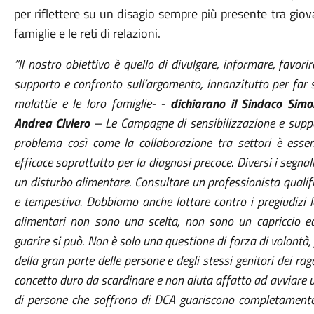
per riflettere su un disagio sempre più presente tra giov
famiglie e le reti di relazioni.
“
Il nostro obiettivo è quello di divulgare, informare, favori
supporto e confronto sull’argomento, innanzitutto per far 
malattie e le loro famiglie
- -
dichiarano il Sindaco Simo
Andrea Civiero
– Le
Campagne di sensibilizzazione e sup
problema
così come l
a collaborazione tra settori è esse
efficace
soprattutto per la
diagnosi precoce. Diversi
i
segnal
un disturbo alimentare.
Consultare un professionista quali
e tempestiva.
Dobbiamo anche lottare contro i pregiudizi le
alimentari non sono una scelta, non sono un capriccio e
guarire si può.
N
on è
solo
una questione di forza di volontà,
della gran parte delle persone e degli stessi genitori dei ra
concetto duro da scardinare e non aiuta affatto ad avviare un
di persone che soffrono di DCA guariscono completamente