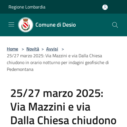
Salta al contenuto principale
Regione Lombardia
Comune di Desio
Home
>
Novità
>
Avvisi
>
25/27 marzo 2025: Via Mazzini e via Dalla Chiesa
chiudono in orario notturno per indagini geofisiche di
Pedemontana
25/27 marzo 2025:
Via Mazzini e via
Dalla Chiesa chiudono