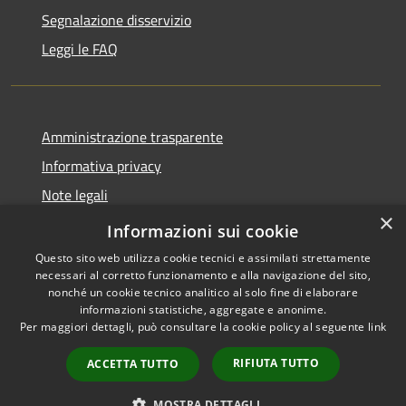
Segnalazione disservizio
Leggi le FAQ
Amministrazione trasparente
Informativa privacy
Note legali
×
Dichiarazione di accessibilità
Informazioni sui cookie
Questo sito web utilizza cookie tecnici e assimilati strettamente
necessari al corretto funzionamento e alla navigazione del sito,
nonché un cookie tecnico analitico al solo fine di elaborare
informazioni statistiche, aggregate e anonime.
RSS
Copyright © 2026 • Comune di
Per maggiori dettagli, può consultare la cookie policy al seguente
link
Accessibilità
Desio • Powered by
Privacy
Municipium
Accesso
•
RIFIUTA TUTTO
ACCETTA TUTTO
Cookie
redazione
Mappa del sito
MOSTRA DETTAGLI