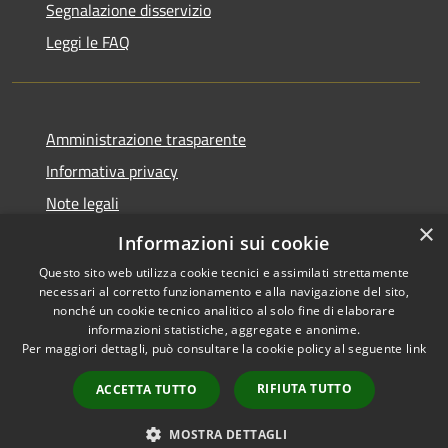
Segnalazione disservizio
Leggi le FAQ
Amministrazione trasparente
Informativa privacy
Note legali
×
Dichiarazione di accessibilità
Informazioni sui cookie
Questo sito web utilizza cookie tecnici e assimilati strettamente
necessari al corretto funzionamento e alla navigazione del sito,
nonché un cookie tecnico analitico al solo fine di elaborare
informazioni statistiche, aggregate e anonime.
RSS
Copyright © 2026 • Comune di
Per maggiori dettagli, può consultare la cookie policy al seguente
link
Accessibilità
Desio • Powered by
Privacy
Municipium
Accesso
•
RIFIUTA TUTTO
ACCETTA TUTTO
Cookie
redazione
Mappa del sito
MOSTRA DETTAGLI