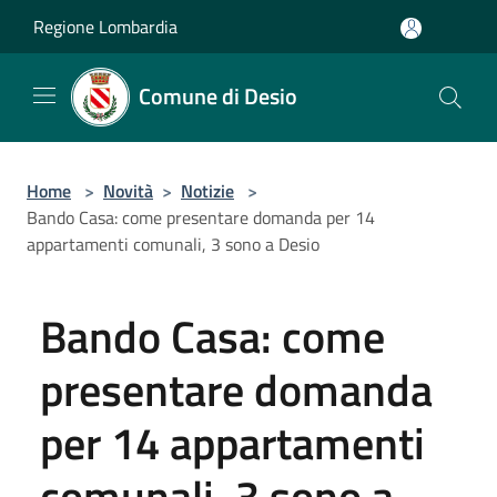
Salta al contenuto principale
Regione Lombardia
Comune di Desio
Home
>
Novità
>
Notizie
>
Bando Casa: come presentare domanda per 14
appartamenti comunali, 3 sono a Desio
Bando Casa: come
presentare domanda
per 14 appartamenti
comunali, 3 sono a