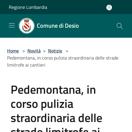
Salta al contenuto principale
Regione Lombardia
Comune di Desio
Home
>
Novità
>
Notizie
>
Pedemontana, in corso pulizia straordinaria delle strade
limitrofe ai cantieri
Pedemontana, in
corso pulizia
straordinaria delle
strade limitrofe ai