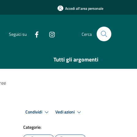
Accedi all'area personale
Seguici su
Cerca
Tutti gli argomenti
ree
Condividi
Vedi azioni
Categorie: