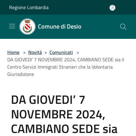
Salta al contenuto principale
Regione Lombardia
Comune di Desio
Home
>
Novità
>
Comunicati
>
DA GIOVEDI’ 7 NOVEMBRE 2024, CAMBIANO SEDE sia il
Centro Servizi Immigrati Stranieri che la Volontaria
Giurisdizione
DA GIOVEDI’ 7
NOVEMBRE 2024,
CAMBIANO SEDE sia