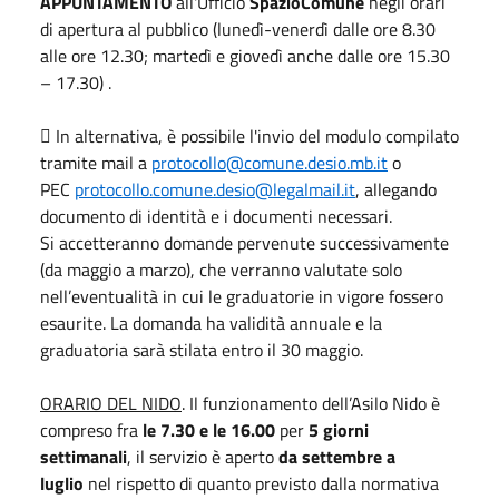
APPUNTAMENTO
all'Ufficio
SpazioComune
negli orari
di apertura al pubblico (lunedì-venerdì dalle ore 8.30
alle ore 12.30; martedì e giovedì anche dalle ore 15.30
– 17.30) .
 In alternativa, è possibile l'invio del modulo compilato
tramite mail a
protocollo@comune.desio.mb.it
o
PEC
protocollo.comune.desio@legalmail.it
, allegando
documento di identità e i documenti necessari.
Si accetteranno domande pervenute successivamente
(da maggio a marzo), che verranno valutate solo
nell’eventualità in cui le graduatorie in vigore fossero
esaurite. La domanda ha validità annuale e la
graduatoria sarà stilata entro il 30 maggio.
ORARIO DEL NIDO
. Il funzionamento dell’Asilo Nido è
compreso fra
le 7.30 e le 16.00
per
5 giorni
settimanali
, il servizio è aperto
da settembre a
luglio
nel rispetto di quanto previsto dalla normativa