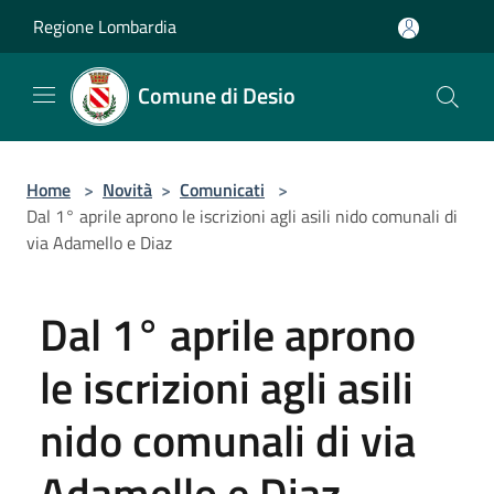
Salta al contenuto principale
Regione Lombardia
Comune di Desio
Home
>
Novità
>
Comunicati
>
Dal 1° aprile aprono le iscrizioni agli asili nido comunali di
via Adamello e Diaz
Dal 1° aprile aprono
le iscrizioni agli asili
nido comunali di via
Adamello e Diaz