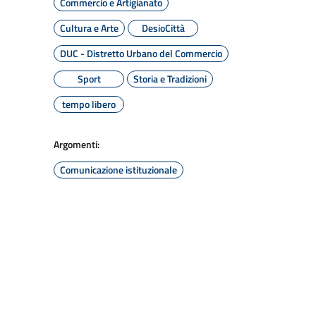
Commercio e Artigianato
Cultura e Arte
DesioCittà
DUC - Distretto Urbano del Commercio
Sport
Storia e Tradizioni
tempo libero
Argomenti:
Comunicazione istituzionale