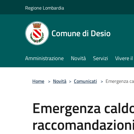
Salta al contenuto principale
Regione Lombardia
Comune di Desio
Amministrazione
Novità
Servizi
Vivere 
Home
>
Novità
>
Comunicati
>
Emergenza cal
Emergenza caldo,
raccomandazioni