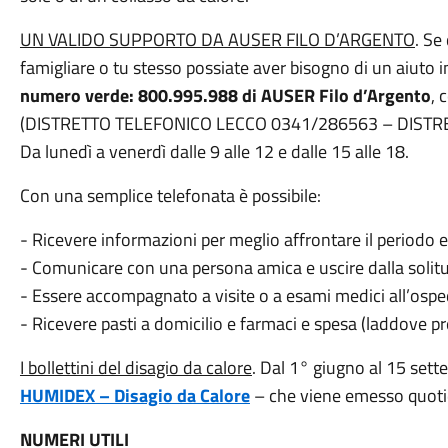
UN VALIDO SUPPORTO DA AUSER FILO D’ARGENTO
. Se
famigliare o tu stesso possiate aver bisogno di un aiuto in
numero verde: 800.995.988 di AUSER Filo d’Argento
, 
(DISTRETTO TELEFONICO LECCO 0341/286563 – DIST
Da lunedì a venerdì dalle 9 alle 12 e dalle 15 alle 18.
Con una semplice telefonata è possibile:
- Ricevere informazioni per meglio affrontare il periodo 
- Comunicare con una persona amica e uscire dalla solit
- Essere accompagnato a visite o a esami medici all’ospe
- Ricevere pasti a domicilio e farmaci e spesa (laddove pr
I bollettini del disagio da calore
. Dal 1° giugno al 15 sett
HUMIDEX – Disagio da Calore
– che viene emesso quot
NUMERI UTILI