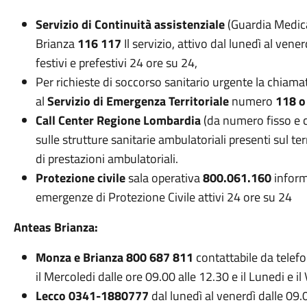
Servizio di Continuità assistenziale
(Guardia Medica)
Brianza
116 117
Il servizio, attivo dal lunedì al vener
festivi e prefestivi 24 ore su 24,
Per richieste di soccorso sanitario urgente la chiama
al
Servizio di Emergenza Territoriale
numero
118 o
Call Center Regione Lombardia
(da numero fisso e c
sulle strutture sanitarie ambulatoriali presenti sul ter
di prestazioni ambulatoriali.
Protezione civile
sala operativa
800.061.160
inform
emergenze di Protezione Civile attivi 24 ore su 24
Anteas Brianza:
Monza e Brianza 800 687 811
contattabile da telefon
il Mercoledi dalle ore 09.00 alle 12.30 e il Lunedi e i
Lecco 0341-1880777
dal lunedì al venerdì dalle 09.