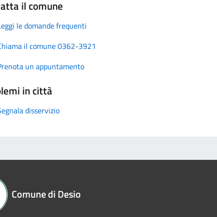
atta il comune
Leggi le domande frequenti
Chiama il comune 0362-3921
Prenota un appuntamento
lemi in città
Segnala disservizio
Comune di Desio