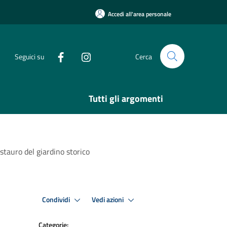
Accedi all'area personale
Seguici su
Cerca
Tutti gli argomenti
estauro del giardino storico
Condividi
Vedi azioni
Categorie: