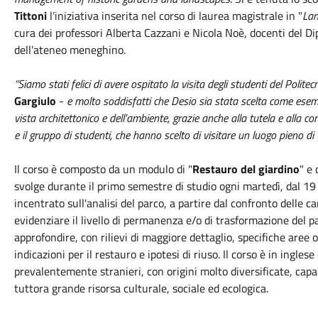
Tittoni
l’iniziativa inserita nel corso di laurea magistrale in "
Lan
cura dei professori Alberta Cazzani e Nicola Noè, docenti del D
dell’ateneo meneghino.
“Siamo stati felici di avere ospitato la visita degli studenti del Politec
Gargiulo
-
e molto soddisfatti che Desio sia stata scelta come esemp
vista architettonico e dell’ambiente, grazie anche alla tutela e alla co
e il gruppo di studenti, che hanno scelto di visitare un luogo pieno di 
Il corso è composto da un modulo di "
Restauro del giardino
" e
svolge durante il primo semestre di studio ogni martedì, dal 1
incentrato sull'analisi del parco, a partire dal confronto delle c
evidenziare il livello di permanenza e/o di trasformazione del p
approfondire, con rilievi di maggiore dettaglio, specifiche aree o
indicazioni per il restauro e ipotesi di riuso. Il corso è in ingle
prevalentemente stranieri, con origini molto diversificate, capac
tuttora grande risorsa culturale, sociale ed ecologica.