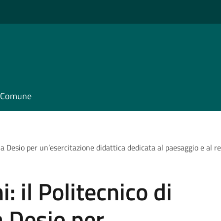
il Comune
ta a Desio per un’esercitazione didattica dedicata al paesaggio e al r
i: il Politecnico di
a Desio per