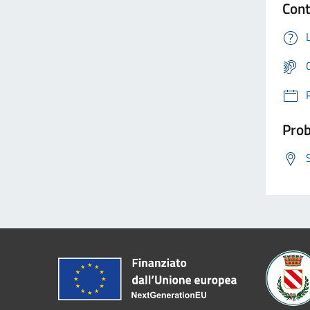
Cont
Prob