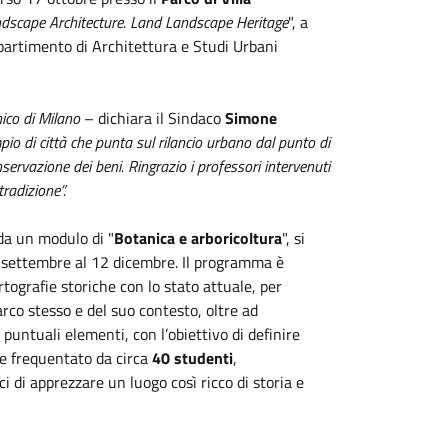
dscape Architecture. Land Landscape Heritage
", a
ipartimento di Architettura e Studi Urbani
nico di Milano
– dichiara il Sindaco
Simone
io di città che punta sul rilancio urbano dal punto di
nservazione dei beni. Ringrazio i professori intervenuti
tradizione”.
 da un modulo di "
Botanica e arboricoltura
", si
9 settembre al 12 dicembre. Il programma è
artografie storiche con lo stato attuale, per
arco stesso e del suo contesto, oltre ad
 puntuali elementi, con l’obiettivo di definire
se e frequentato da circa
40 studenti
,
i di apprezzare un luogo così ricco di storia e