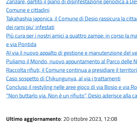
Zanzare, partito il piano di disinfestazione periodica a De
Comune e cittadini
Takahashia japonica, il Comune di Desio rassicura la cit
dei rami piu' infestati
Più cura per i nostri amici a quattro zampe: in corso la m
e via Pontida
Al via il nuovo appalto di gestione e manutenzione del 
Puliamo il Mondo, nuovo appuntamento al Parco delle 
Raccolta rifiuti, il Comune continua a presidiare il territor
Caso sospetto di Chikungunya, al via i trattamenti
Concluso il restyling nelle aree gioco di via Bosio e via
“Non buttarlo via. Non è un rifiuto”, Desio aderisce alla
Ultimo aggiornamento
: 20 ottobre 2023, 12:08