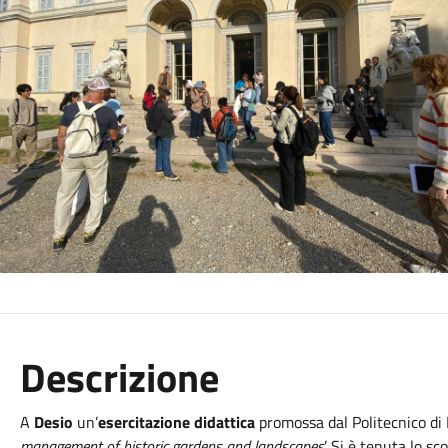
Descrizione
A
Desio
un’
esercitazione didattica
promossa dal Politecnico di M
management of historic gardens and landscapes
’. Si è tenuta lo s