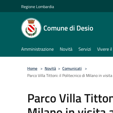
Salta al contenuto principale
Regione Lombardia
Comune di Desio
Amministrazione
Novità
Servizi
Vivere 
Home
>
Novità
>
Comunicati
>
Parco Villa Tittoni: il Politecnico di Milano in visi
Parco Villa Titton
Milano in visita 