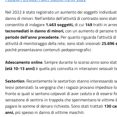
Nel 2022 è stato registrato un aumento dei soggetti individuati 
danno di minori. Nell’ambito dell’attività di contrasto sono sta
consentito di indagare
1.463 soggetti,
di cui
149
tratti in arre
tecnomediati in danno di minori,
con un aumento di persone tra
periodo dell’anno precedente.
Per quanto riguarda l’attività d
attività di monitoraggio della rete, sono stati visionati
25.696 s
poiché presentavano contenuti pedopornografici.
Adescamento online
. Sempre durante lo scorso anno sono stati
(età 10-13 anni)
è quella più coinvolta in interazioni sessuali
Sextortion
. Recentemente le sextortion stanno interessando se
lesivi potenziati: la vergogna che i ragazzi provano impedisce lor
fronte ai quali si sentono colpevoli di aver ceduto e di essersi fi
sensazione di sentirsi in trappola che sperimentano le vittime è
pagare le somme di denaro richieste. Sono stati trattati
130 cas
anni,
più spesso in danno di vittime maschili.