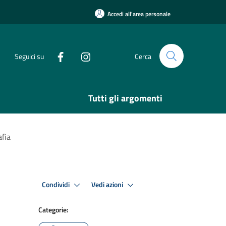
Accedi all'area personale
Seguici su
Cerca
Tutti gli argomenti
afia
Condividi
Vedi azioni
Categorie: