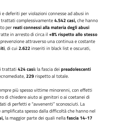
e deferiti per violazioni connesse ad abusi in
ti trattati complessivamente
4.542 casi,
che hanno
sto per
reati connessi alla materia degli abusi
tte in arresto di circa il
+8% rispetto allo stesso
i prevenzione attraverso una continua e costante
iti
, di cui
2.622
inseriti in black list e oscurati,
 trattati
424 casi:
la fascia dei
preadolescenti
 tecnomediate,
229
rispetto al totale.
mpre più spesso vittime minorenni, con effetti
o di chiedere aiuto ai genitori o ai coetanei di
dati di perfetti e “avvenenti” sconosciuti. La
 amplificata spesso dalla difficoltà che hanno nel
i,
la maggior parte dei quali nella
fascia 14-17