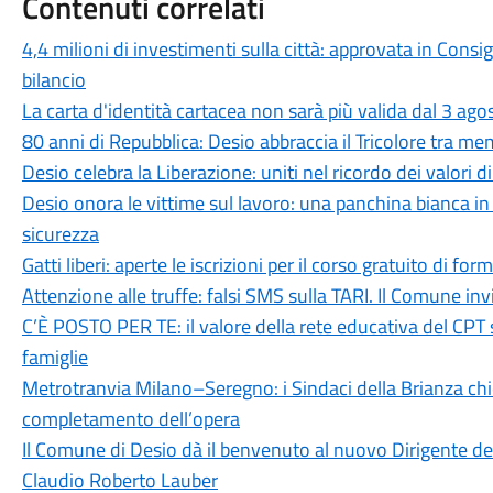
Contenuti correlati
4,4 milioni di investimenti sulla città: approvata in Cons
bilancio
La carta d'identità cartacea non sarà più valida dal 3 agos
80 anni di Repubblica: Desio abbraccia il Tricolore tra me
Desio celebra la Liberazione: uniti nel ricordo dei valori d
Desio onora le vittime sul lavoro: una panchina bianca 
sicurezza
Gatti liberi: aperte le iscrizioni per il corso gratuito di 
Attenzione alle truffe: falsi SMS sulla TARI. Il Comune in
C’È POSTO PER TE: il valore della rete educativa del CPT 
famiglie
Metrotranvia Milano–Seregno: i Sindaci della Brianza ch
completamento dell’opera
Il Comune di Desio dà il benvenuto al nuovo Dirigente dell
Claudio Roberto Lauber