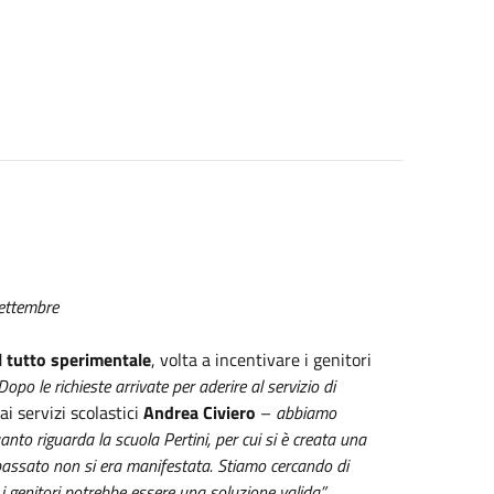
settembre
el tutto sperimentale
, volta a incentivare i genitori
Dopo le richieste arrivate per aderire al servizio di
i servizi scolastici
Andrea Civiero
–
abbiamo
to riguarda la scuola Pertini, per cui si è creata una
 passato non si era manifestata. Stiamo cercando di
i genitori potrebbe essere una soluzione valida”.