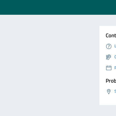
Cont
Prob