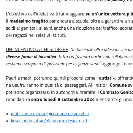
L’obiettivo dell’iniziativa é far viaggiare
su un'unica vettura più
il
medesimo tragitto
per andare a scuola: oltre a garantire un 
soldi ai genitori, si avrà anche una riduzione del traffico, soprat
dei ragazzi nei relativi istituti.
UN INCENTIVO A CHI SI OFFRE
.
“In base alle altre adesioni che a
diverse forme di incentivo
. Tutto ciò favorirà anche una collaborazio
restiamo sempre a disposizione per esigenze varie",
aggiunge Civier
Padri e madri potranno quindi proporsi come «
autisti
», offrend
ne usufruiranno in qualità di passeggeri. All'inizio il
Comune
sv
potranno organizzarsi in autonomia, tramite il
Comitato Genito
candidatura
entro lunedì 9 settembre 2024
a entrambi gli indir
•
pubblicaistruzione@comune.desio.mb.it
•
dirsocioeducativo@comune.desio.mb.it