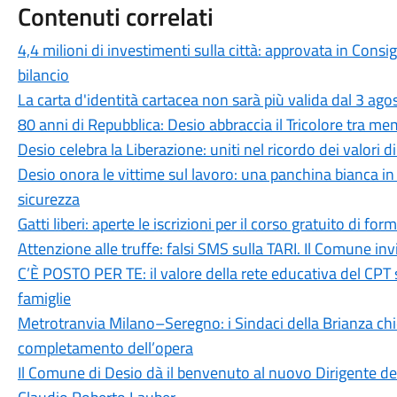
Contenuti correlati
4,4 milioni di investimenti sulla città: approvata in Cons
bilancio
La carta d'identità cartacea non sarà più valida dal 3 agos
80 anni di Repubblica: Desio abbraccia il Tricolore tra me
Desio celebra la Liberazione: uniti nel ricordo dei valori d
Desio onora le vittime sul lavoro: una panchina bianca 
sicurezza
Gatti liberi: aperte le iscrizioni per il corso gratuito di 
Attenzione alle truffe: falsi SMS sulla TARI. Il Comune in
C’È POSTO PER TE: il valore della rete educativa del CPT 
famiglie
Metrotranvia Milano–Seregno: i Sindaci della Brianza ch
completamento dell’opera
Il Comune di Desio dà il benvenuto al nuovo Dirigente dell