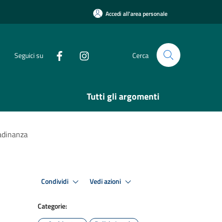
Accedi all'area personale
Seguici su
Cerca
Tutti gli argomenti
tadinanza
Condividi
Vedi azioni
Categorie: