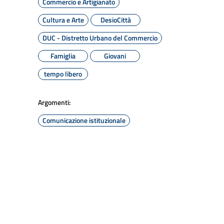
Commercio e Artigianato
Cultura e Arte
DesioCittà
DUC - Distretto Urbano del Commercio
Famiglia
Giovani
tempo libero
Argomenti:
Comunicazione istituzionale