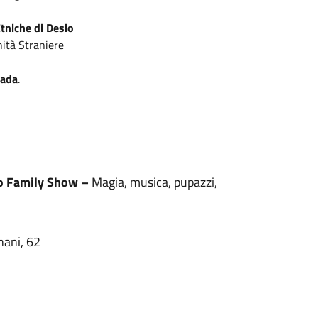
à Etniche di Desio
ità Straniere
rada
.
o Family Show
–
Magia, musica, pupazzi,
nani, 62