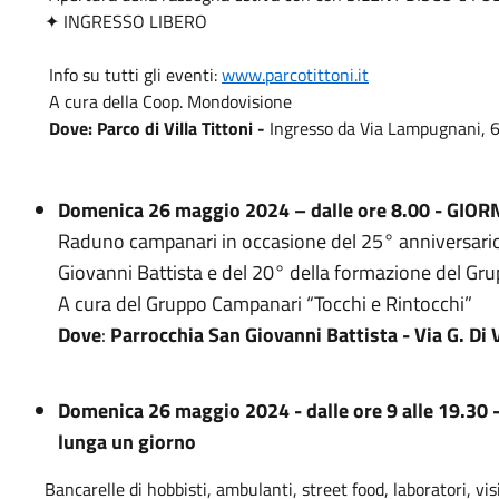
✦ INGRESSO LIBERO
Info su tutti gli eventi:
www.parcotittoni.it
A cura della Coop. Mondovisione
Dove:
Parco di Villa Tittoni -
Ingresso da Via Lampugnani, 
Domenica 26 maggio 2024 – dalle ore 8.00 - G
Raduno campanari in occasione del 25° anniversario 
Giovanni Battista e del 20° della formazione del Gr
A cura del Gruppo Campanari “Tocchi e Rintocchi”
Dove
:
Parrocchia
S
an Giovanni Battista -
Via G. Di 
Domenica 2
6
maggio 2024 -
dalle ore 9 alle 19.30
lunga un giorno
Bancarelle di hobbisti, ambulanti, street food, laboratori, vis