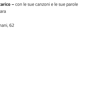
carico –
con le sue canzoni e le sue parole
mara
nani, 62