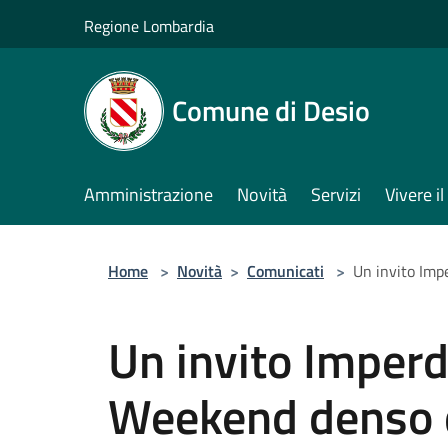
Salta al contenuto principale
Regione Lombardia
Comune di Desio
Amministrazione
Novità
Servizi
Vivere 
Home
>
Novità
>
Comunicati
>
Un invito Imp
Un invito Imperd
Weekend denso 