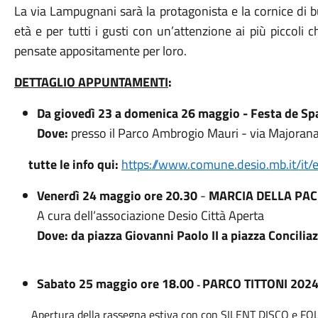
La via Lampugnani sarà la protagonista e la cornice di b
età e per tutti i gusti con un’attenzione ai più piccoli 
pensate appositamente per loro.
DETTAGLIO APPUNTAMENTI
:
Da giovedì 23 a domenica 26 maggio -
Festa de Sp
Dove:
presso il Parco Ambrogio Mauri - via Majoran
tutte le info qui:
https://www.comune.desio.mb.it/it/
Venerdì 24 maggio ore 20.30
-
MARCIA DELLA PAC
A cura dell‘associazione Desio Città Aperta
Dove:
da piazza Giovanni Paolo II a piazza Concilia
Sabato 25 maggio ore 18.
00
PARCO TITTONI 202
-
Apertura della rassegna estiva con con SILENT DISCO e FOL