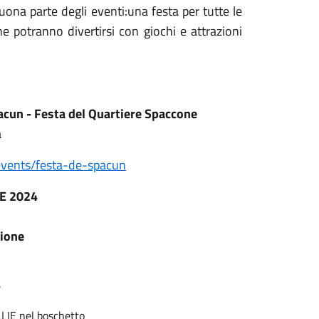
uona parte degli eventi:una festa per tutte le
che potranno divertirsi con giochi e attrazioni
acun - Festa del Quartiere Spaccone
a
events/festa-de-spacun
E 2024
zione
4
LIE nel boschetto