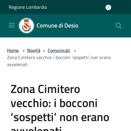
Salta al contenuto principale
Regione Lombardia
Comune di Desio
Home
>
Novità
>
Comunicati
>
Zona Cimitero vecchio: i bocconi ‘sospetti’ non erano
avvelenati
Zona Cimitero
vecchio: i bocconi
‘sospetti’ non erano
avvelenati