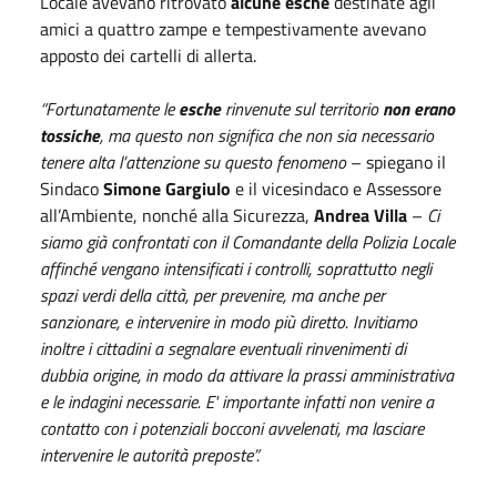
Locale avevano ritrovato
alcune esche
destinate agli
amici a quattro zampe e tempestivamente avevano
apposto dei cartelli di allerta.
“Fortunatamente le
esche
rinvenute sul territorio
non erano
tossiche
, ma questo non significa che non sia necessario
tenere alta l’attenzione su questo fenomeno
– spiegano il
Sindaco
Simone Gargiulo
e il vicesindaco e Assessore
all’Ambiente, nonché alla Sicurezza,
Andrea Villa
–
Ci
siamo già confrontati con il Comandante della Polizia Locale
affinché vengano intensificati i controlli, soprattutto negli
spazi verdi della città, per prevenire, ma anche per
sanzionare, e intervenire in modo più diretto. Invitiamo
inoltre i cittadini a segnalare eventuali rinvenimenti di
dubbia origine, in modo da attivare la prassi amministrativa
e le indagini necessarie. E' importante infatti non venire a
contatto con i potenziali bocconi avvelenati, ma lasciare
intervenire le autorità preposte”.