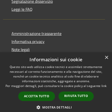
Segnalazione disservizio
Leggi le FAQ
Amministrazione trasparente
Informativa privacy
Note legali
×
Dichiarazione di accessibilità
Informazioni sui cookie
Questo sito web utilizza cookie tecnici e assimilati strettamente
necessari al corretto funzionamento e alla navigazione del sito,
nonché un cookie tecnico analitico al solo fine di elaborare
informazioni statistiche, aggregate e anonime.
RSS
Copyright © 2026 • Comune di
Per maggiori dettagli, può consultare la cookie policy al seguente
link
Accessibilità
Desio • Powered by
Privacy
Municipium
Accesso
•
RIFIUTA TUTTO
ACCETTA TUTTO
Cookie
redazione
Mappa del sito
MOSTRA DETTAGLI