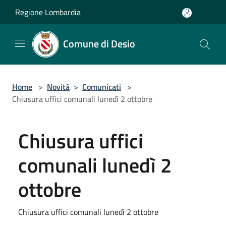
Salta al contenuto principale
Regione Lombardia
Comune di Desio
Home
>
Novità
>
Comunicati
>
Chiusura uffici comunali lunedì 2 ottobre
Chiusura uffici
comunali lunedì 2
ottobre
Chiusura uffici comunali lunedì 2 ottobre