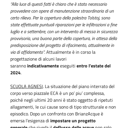
“Alla luce di questi fatti è chiaro che è stato necessario
provvedere con opere di manutenzione straordinaria di un
certo rilievo. Per la copertura della palestra Tolstoj, sono
state effettuate puntuali riparazioni per le infiltrazioni a fine
luglio e a settembre, con un intervento di messa in sicurezza
provvisoria, una buona parte della copertura, in attesa della
predisposizione del progetto di rifacimento, attualmente in
via di affidamento”
. Attualmente è in corso la
progettazione di alcuni lavori
saranno
indicativamente
eseguiti
entro l’estate del
2024
.
SCUOLA AGNESI
. La situazione del piano interrato del
corpo verso piazzale ECA è un po’ piu’ complessa,
poiché negli ultimi 20 anni è stato oggetto di ripetuti
allagamenti, le cui cause sono di tipo strutturale e non
episodico. Dopo un confronto con BrianzAcque è
emersa l’esigenza di
impostare un progetto
generale
che riveda il
deflusso delle acque
non solo