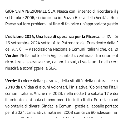
GIORNATA NAZIONALE SLA
. Nasce con l’intento di ricordare il
settembre 2006, si riunirono in Piazza Bocca della Verità a Rom
Paese sui loro problemi, al fine di favorire un’appropriata gest
L’edizione 2024, Una luce di speranza per la Ricerca.
La XVII G
15 settembre 2024 sotto l’Alto Patronato del Presidente della
dell’A.N.C.I. – Associazione Nazionale Comuni Italiani che, dal 20
Verde
». Nella notte della Vigilia, infatti, centinaia di monument
ricordare la speranza che, da nord a sud, ci vede uniti nella cer
riuscirà a sconfiggere la SLA.
Verde
: il colore della speranza, della vitalità, della natura… e 
2018 da un’idea di alcuni volontari, l’iniziativa “Coloriamo l’Ita
comuni italiani. Anche nel 2023, nella notte tra sabato 17 e 
illuminato centinaia di monumenti in tutta Italia. Entusiasman
volontaria di diversi Sindaci e Comuni, grazie all’appello port
per il 2024. L’iniziativa, nata nel 2008 con circa 80 adesioni 