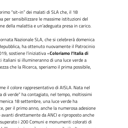
 primo “sit-in” dei malati di SLA che, il 18
a per sensibilizzare le massime istituzioni del
ione della malattia e un’adeguata presa in carico.
iornata Nazionale SLA, che si celebrerà domenica
 Repubblica, ha ottenuto nuovamente il Patrocinio
19, sostiene l’iniziativa «
Coloriamo l’Italia di
i italiani si illumineranno di una luce verde a
tezza che la Ricerca, speriamo il prima possibile,
come il colore rappresentativo di AISLA. Nata nel
lia di verde” ha contagiato, nel tempo, moltissimi
domenica 18 settembre, una luce verde ha
te, per il primo anno, anche la numerosa adesione
ato avanti direttamente da ANCI e riproposto anche
ha superato i 200 Comuni e monumenti colorati di