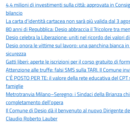
4,4 milioni di investimenti sulla città: approvata in Cons
bilancio
La carta d'identità cartacea non sarà più valida dal 3 agos
80 anni di Repubblica: Desio abbraccia il Tricolore tra me
Desio celebra la Liberazione: uniti nel ricordo dei valori d
Desio onora le vittime sul lavoro: una panchina bianca 
sicurezza
Gatti liberi: aperte le iscrizioni per il corso gratuito di 
Attenzione alle truffe: falsi SMS sulla TARI. Il Comune in
C’È POSTO PER TE: il valore della rete educativa del CPT 
famiglie
Metrotranvia Milano–Seregno: i Sindaci della Brianza ch
completamento dell’opera
Il Comune di Desio dà il benvenuto al nuovo Dirigente dell
Claudio Roberto Lauber