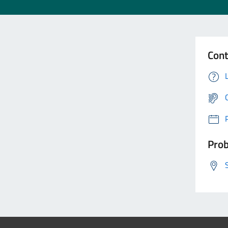
Cont
Prob