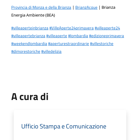
Provincia di Monza e della Brianza
BrianzAcque
|
| Brianza
Energia Ambiente (BEA)
#villeaperteinbrianza
#VilleAperte24primavera
#villeaperte24
#villeapertebrianza
#villeaperte
#lombardia
#edizioneprimavera
#weekendlombardia
#aperturestraordinarie
#villestoriche
#dimorestoriche
#villedelizia
A cura di
Ufficio Stampa e Comunicazione