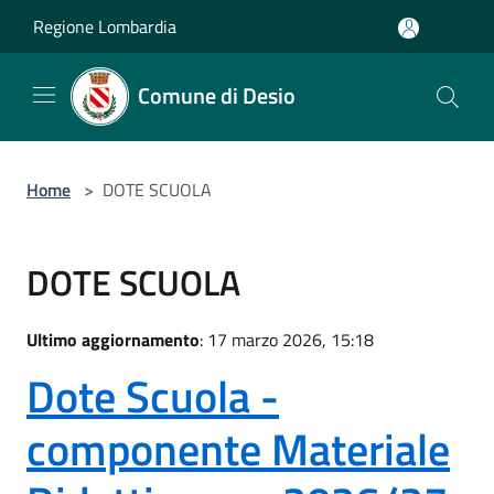
Salta al contenuto principale
Regione Lombardia
Comune di Desio
Home
>
DOTE SCUOLA
DOTE SCUOLA
Ultimo aggiornamento
: 17 marzo 2026, 15:18
Dote Scuola -
componente Materiale