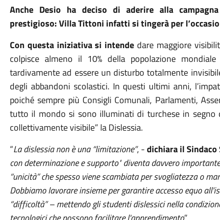
Anche Desio ha deciso di aderire alla campagn
prestigioso: Villa Tittoni infatti si tingerà per l’occasi
Con questa iniziativa si intende
dare maggiore visibil
colpisce almeno il 10% della popolazione mondiale 
tardivamente ad essere un disturbo totalmente invisibile
degli abbandoni scolastici. In questi ultimi anni, l’im
poiché sempre più Consigli Comunali, Parlamenti, Assemb
tutto il mondo si sono illuminati di turchese in segno
collettivamente visibile” la Dislessia.
“
La dislessia non è una “limitazione”
, -
dichiara il Sindac
con determinazione e supporto"
diventa davvero importante 
“unicità” che spesso viene scambiata per svogliatezza o man
Dobbiamo lavorare insieme per garantire
accesso equo all'i
“difficoltà” –
mettendo gli studenti dislessici nella condizione
tecnologici che possono facilitare l'apprendimento
”