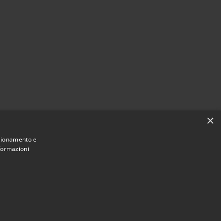
×
nzionamento e
nformazioni
Municipium
Accesso redazione
 di Desio • Powered by
•