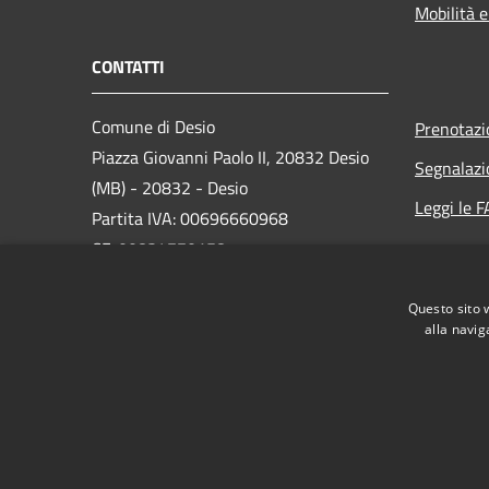
Mobilità e
CONTATTI
Comune di Desio
Prenotaz
Piazza Giovanni Paolo II, 20832 Desio
Segnalazi
(MB) - 20832 - Desio
Leggi le 
Partita IVA: 00696660968
CF: 00834770158
PEC:
protocollo.comune.desio@legalmail.it
Questo sito 
Centralino Unico: 0362-3921
alla navig
RSS
Accessibilità
Privacy
Cookie
Mappa de