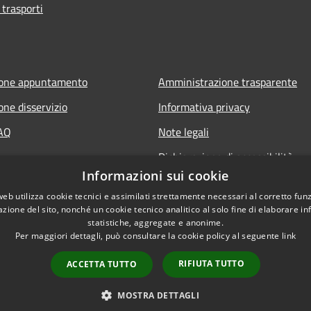
 trasporti
ione appuntamento
Amministrazione trasparente
one disservizio
Informativa privacy
FAQ
Note legali
Dichiarazione di accessibilità
Informazioni sui cookie
web utilizza cookie tecnici e assimilati strettamente necessari al corretto fu
azione del sito, nonché un cookie tecnico analitico al solo fine di elaborare i
statistiche, aggregate e anonime.
Per maggiori dettagli, può consultare la cookie policy al seguente
link
RIFIUTA TUTTO
ACCETTA TUTTO
l sito
Copyright © 2026 • Comune
MOSTRA DETTAGLI