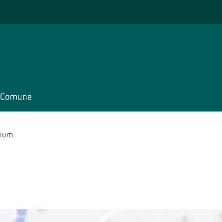
il Comune
rium