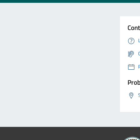
Cont
Prob