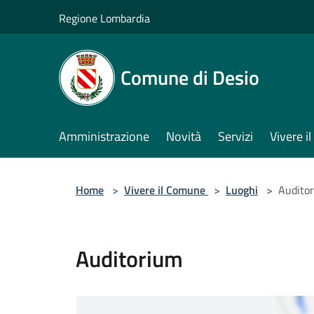
Salta al contenuto principale
Regione Lombardia
Comune di Desio
Amministrazione
Novità
Servizi
Vivere 
Home
>
Vivere il Comune
>
Luoghi
>
Audito
Auditorium