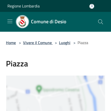
Salta al contenuto principale
Regione Lombardia
Comune di Desio
Home
>
Vivere il Comune
>
Luoghi
>
Piazza
Piazza