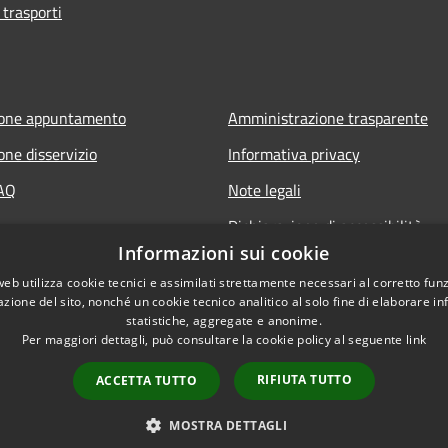
 trasporti
ione appuntamento
Amministrazione trasparente
one disservizio
Informativa privacy
FAQ
Note legali
Dichiarazione di accessibilità
Informazioni sui cookie
web utilizza cookie tecnici e assimilati strettamente necessari al corretto fu
azione del sito, nonché un cookie tecnico analitico al solo fine di elaborare i
statistiche, aggregate e anonime.
Per maggiori dettagli, può consultare la cookie policy al seguente
link
RIFIUTA TUTTO
ACCETTA TUTTO
l sito
Copyright © 2026 • Comune
MOSTRA DETTAGLI