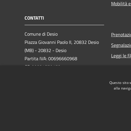
Mobilità e
CONTATTI
Comune di Desio
Prenotaz
Piazza Giovanni Paolo II, 20832 Desio
Segnalazi
(MB) - 20832 - Desio
Leggi le 
Partita IVA: 00696660968
CF: 00834770158
PEC:
protocollo.comune.desio@legalmail.it
Questo sito 
Centralino Unico: 0362-3921
alla navig
RSS
Accessibilità
Privacy
Cookie
Mappa de