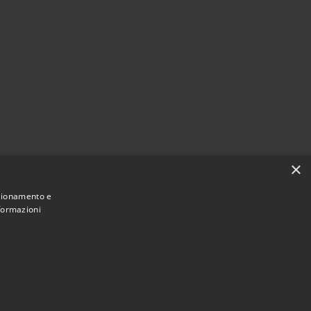
×
nzionamento e
nformazioni
Municipium
Accesso redazione
 di Desio • Powered by
•