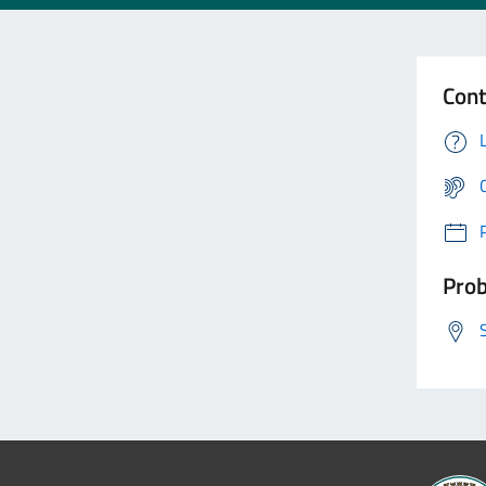
Cont
Prob