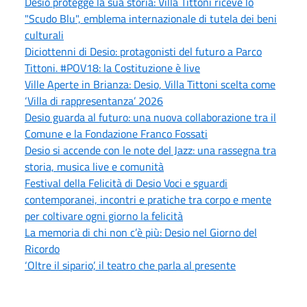
Desio protegge la sua storia: Villa Tittoni riceve lo
"Scudo Blu", emblema internazionale di tutela dei beni
culturali
Diciottenni di Desio: protagonisti del futuro a Parco
Tittoni. #POV18: la Costituzione è live
Ville Aperte in Brianza: Desio, Villa Tittoni scelta come
‘Villa di rappresentanza’ 2026
Desio guarda al futuro: una nuova collaborazione tra il
Comune e la Fondazione Franco Fossati
Desio si accende con le note del Jazz: una rassegna tra
storia, musica live e comunità
Festival della Felicità di Desio Voci e sguardi
contemporanei, incontri e pratiche tra corpo e mente
per coltivare ogni giorno la felicità
La memoria di chi non c’è più: Desio nel Giorno del
Ricordo
‘Oltre il sipario’, il teatro che parla al presente