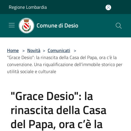
Salta al contenuto principale
Regione Lombardia
Comune di Desio
Home
>
Novità
>
Comunicati
>
"Grace Desio": la rinascita della Casa del Papa, ora c’è la
convenzione. Una riqualificazione dell’immobile storico per
utilità sociale e culturale
"Grace Desio": la
rinascita della Casa
del Papa, ora c’è la