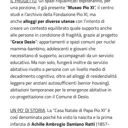
IL PROGETTO
. Gli spazi riqualificati ospiteranno, per
una porzione, il già presente “
Museo Pio XI
”, il centro
studi e l’archivio della Fondazione Pio XI, ma
anche
alloggi per diverse utenze
con l’intento di
creare un contesto equilibrato quale supporto anche
alle persone in condizione di fragilità, grazie al progetto
“
Grace Desio
”: appartamenti e spazi comuni per nuclei
mamma-bambino, adolescenti e giovani che
necessitano di supporto, accompagnati da un servizio
educativo. Ma non solo, fungerà inoltre da servizio
abitativo rivolto a persone con un livello medio di
decadimento cognitivo, oltre ad alloggi di residenzialità
leggera per anziani autosufficienti (senior housing),
abitazioni temporanee per le emergenze abitative in
co-progettazione con il Comune di Desio.
UN PO’ DI STORIA
. La “Casa Natale di Papa Pio XI” è
così denominata poiché ha visto la nascita e la prima
infanzia di
Achille Ambrogio Damiano Ratti
(1857-