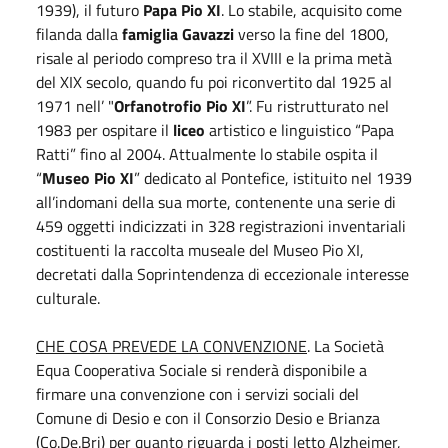
1939), il futuro
Papa Pio XI
. Lo stabile, acquisito come
filanda dalla
famiglia Gavazzi
verso la fine del 1800,
risale al periodo compreso tra il XVIII e la prima metà
del XIX secolo, quando fu poi riconvertito dal 1925 al
1971 nell’ "
Orfanotrofio Pio XI
”. Fu ristrutturato nel
1983 per ospitare il
liceo
artistico e linguistico “Papa
Ratti” fino al 2004. Attualmente lo stabile ospita il
“
Museo Pio XI
” dedicato al Pontefice, istituito nel 1939
all’indomani della sua morte, contenente una serie di
459 oggetti indicizzati in 328 registrazioni inventariali
costituenti la raccolta museale del Museo Pio XI,
decretati dalla Soprintendenza di eccezionale interesse
culturale.
CHE COSA PREVEDE LA CONVENZIONE
. La Società
Equa Cooperativa Sociale si renderà disponibile a
firmare una convenzione con i servizi sociali del
Comune di Desio e con il Consorzio Desio e Brianza
(Co.De.Bri) per quanto riguarda i posti letto Alzheimer,