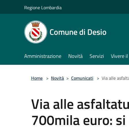
Salta al contenuto principale
Regione Lombardia
Comune di Desio
Amministrazione
Novità
Servizi
Vivere 
Home
>
Novità
>
Comunicati
>
Via alle asfal
Via alle asfaltat
700mila euro: si