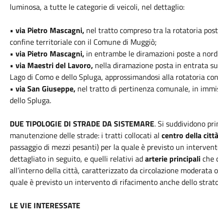
luminosa, a tutte le categorie di veicoli, nel dettaglio:
•
via Pietro Mascagni,
nel tratto compreso tra la rotatoria post
confine territoriale con il Comune di Muggiò;
•
via Pietro Mascagni,
in entrambe le diramazioni poste a nord 
•
via Maestri del Lavoro,
nella diramazione posta in entrata sul
Lago di Como e dello Spluga, approssimandosi alla rotatoria co
•
via San Giuseppe,
nel tratto di pertinenza comunale, in immi
dello Spluga.
DUE TIPOLOGIE DI STRADE DA SISTEMARE
. Si suddividono pri
manutenzione delle strade: i tratti collocati al
centro della citt
passaggio di mezzi pesanti) per la quale è previsto un interven
dettagliato in seguito, e quelli relativi ad
arterie principali
che c
all’interno della città, caratterizzato da circolazione moderata 
quale è previsto un intervento di rifacimento anche dello strato
LE VIE INTERESSATE