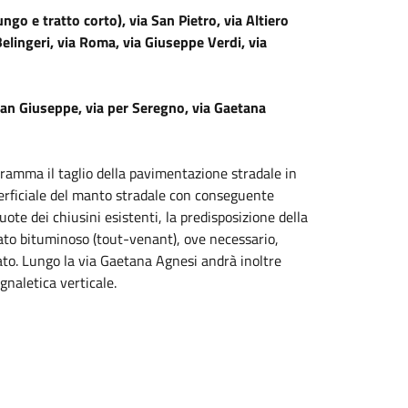
ngo e tratto corto), via San Pietro, via Altiero
Belingeri, via Roma, via Giuseppe Verdi, via
San Giuseppe, via per Seregno, via Gaetana
ogramma il taglio della pavimentazione stradale in
perficiale del manto stradale con conseguente
ote dei chiusini esistenti, la predisposizione della
ato bituminoso (tout-venant), ove necessario,
nato. Lungo la via Gaetana Agnesi andrà inoltre
naletica verticale.